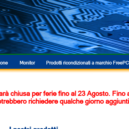
hone
Monitor
Prodotti ricondizionati
a marchio FreePC
 sarà chiusa per ferie fino al 23 Agosto. Fino
otrebbero richiedere qualche giorno aggiunti