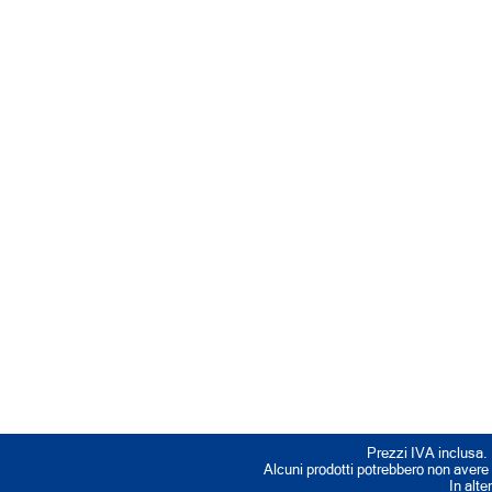
Prezzi IVA inclusa. 
Alcuni prodotti potrebbero non avere ta
In alte