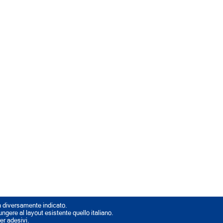
n diversamente indicato.
iungere al layout esistente quello italiano.
ker adesivi.