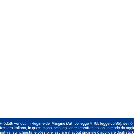
Prodotti venduti in Regime del Margine (Art. 36 legge 41/85 legge 85/95), se no
stiera italiana, in questi sono incisi col laser i caratteri italiani in modo da agg
rnativa, su richiesta, è possibile lasciare il layout originale o applicare degli stic