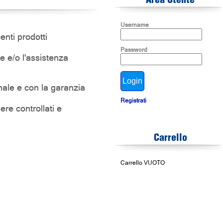
Area Utente
Username
enti prodotti
Password
ne e/o l'assistenza
nale e con la garanzia
Registrati
re controllati e
Carrello
Carrello VUOTO