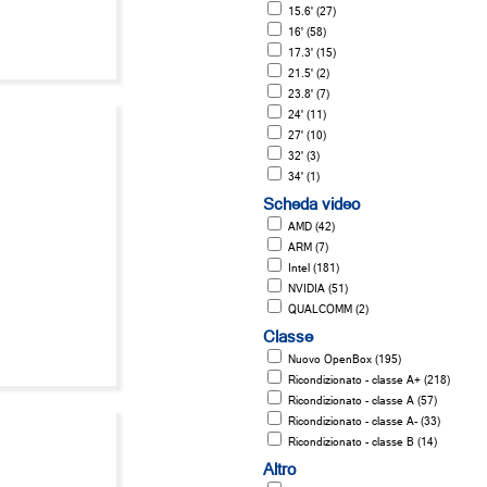
15.6' (27)
16' (58)
17.3' (15)
21.5' (2)
23.8' (7)
24' (11)
27' (10)
32' (3)
34' (1)
Scheda video
AMD (42)
ARM (7)
Intel (181)
NVIDIA (51)
QUALCOMM (2)
Classe
Nuovo OpenBox (195)
Ricondizionato - classe A+ (218)
Ricondizionato - classe A (57)
Ricondizionato - classe A- (33)
Ricondizionato - classe B (14)
Altro