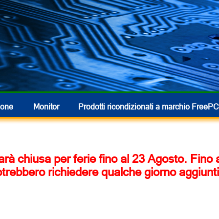
hone
Monitor
Prodotti ricondizionati
a marchio FreePC
 sarà chiusa per ferie fino al 23 Agosto. Fino
otrebbero richiedere qualche giorno aggiunti