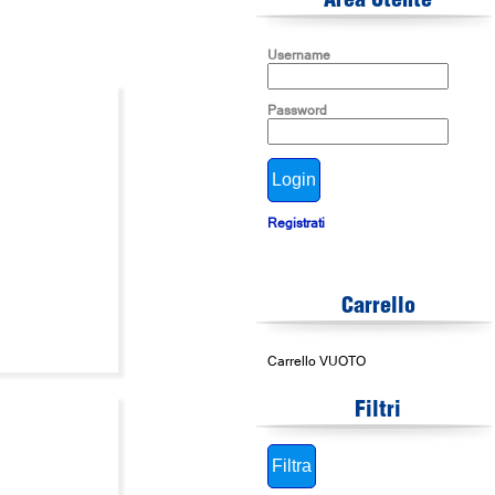
Area Utente
Username
Password
Registrati
Carrello
Carrello VUOTO
Filtri