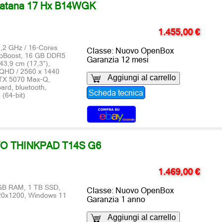
atana 17 Hx B14WGK
1.455,00 €
2,2 GHz / 16-Cores
Classe: Nuovo OpenBox
boBoost, 16 GB DDR5
Garanzia 12 mesi
3,9 cm (17,3″),
WQHD / 2560 x 1440
Aggiungi al carrello
TX 5070 Max-Q,
ard, bluetooth,
Scheda tecnica
(64-bit)
O THINKPAD T14S G6
1.469,00 €
2 GB RAM, 1 TB SSD,
Classe: Nuovo OpenBox
920x1200, Windows 11
Garanzia 1 anno
Aggiungi al carrello