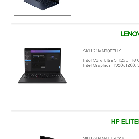
LENOV
SKU 21MN00E7UK
Intel Core Ultra 5 125U, 1
Intel Graphics, 1920x1200,
HP ELITE
SKU AD4M4ETR#ABU