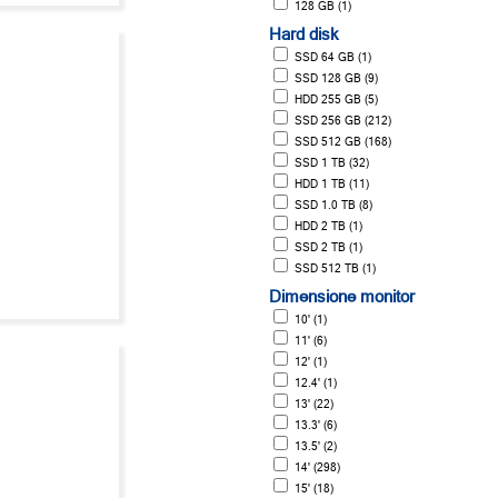
128 GB (1)
Hard disk
SSD 64 GB (1)
SSD 128 GB (9)
HDD 255 GB (5)
SSD 256 GB (212)
SSD 512 GB (168)
SSD 1 TB (32)
HDD 1 TB (11)
SSD 1.0 TB (8)
HDD 2 TB (1)
SSD 2 TB (1)
SSD 512 TB (1)
Dimensione monitor
10' (1)
11' (6)
12' (1)
12.4' (1)
13' (22)
13.3' (6)
13.5' (2)
14' (298)
15' (18)