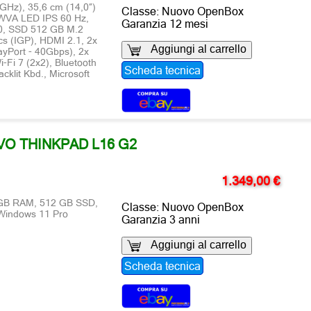
 GHz), 35,6 cm (14,0″)
Classe: Nuovo OpenBox
VA LED IPS 60 Hz,
Garanzia 12 mesi
, SSD 512 GB M.2
s (IGP), HDMI 2.1, 2x
Aggiungi al carrello
ayPort - 40Gbps), 2x
Fi 7 (2x2), Bluetooth
Scheda tecnica
cklit Kbd., Microsoft
O THINKPAD L16 G2
1.349,00 €
6 GB RAM, 512 GB SSD,
Classe: Nuovo OpenBox
 Windows 11 Pro
Garanzia 3 anni
Aggiungi al carrello
Scheda tecnica