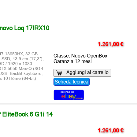
novo Loq 17IRX10
1.261,00 €
 i7-13650HX, 32 GB
Classe: Nuovo OpenBox
SD, 43,9 cm (17,3″),
Garanzia 12 mesi
FHD / 1920 x 1080
RTX 5050 Max-Q (8GB
Aggiungi al carrello
SB, Backlit keyboard,
s 10 Home (64-bit)
Scheda tecnica
P EliteBook 6 G1i 14
1.261,00 €