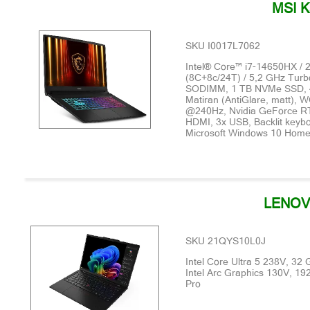
MSI K
SKU I0017L7062
Intel® Core™ i7-14650HX / 
(8C+8c/24T) / 5,2 GHz Tur
SODIMM, 1 TB NVMe SSD, 4
Matiran (AntiGlare, matt), 
@240Hz, Nvidia GeForce R
HDMI, 3x USB, Backlit keybo
Microsoft Windows 10 Home 
LENOV
SKU 21QYS10L0J
Intel Core Ultra 5 238V, 3
Intel Arc Graphics 130V, 1
Pro