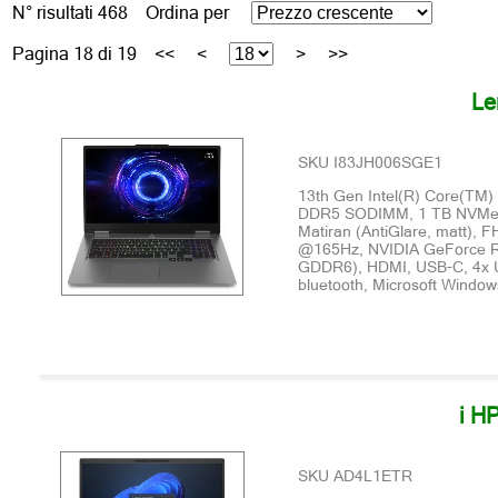
N° risultati 468 Ordina per
Pagina 18 di 19
<<
<
>
>>
Le
SKU I83JH006SGE1
13th Gen Intel(R) Core(TM)
DDR5 SODIMM, 1 TB NVMe S
Matiran (AntiGlare, matt), 
@165Hz, NVIDIA GeForce 
GDDR6), HDMI, USB-C, 4x U
bluetooth, Microsoft Window
i H
SKU AD4L1ETR