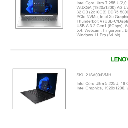
Intel Core Ultra 7 255U (2,0
WUXGA (1920x1200) AG UW
32 GB (2x16GB) DDR5-5600
PCIe NVMe, Intel Xe Graphic
Thunderbolt 4 (USB-C/Displ
USB-A 3.2 Gen1 (5Gbps), Wi-
5.4, Webcam, Fingerprint, Ba
Windows 11 Pro (64-bit)
LENOV
SKU 21SA004VMH
Intel Core Ultra 5 225U, 1
Intel Graphics, 1920x1200,