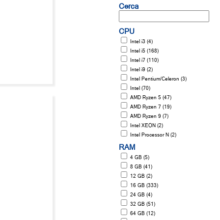
Cerca
CPU
Intel i3 (4)
Intel i5 (168)
Intel i7 (110)
Intel i9 (2)
Intel Pentium/Celeron (3)
Intel (70)
AMD Ryzen 5 (47)
AMD Ryzen 7 (19)
AMD Ryzen 9 (7)
Intel XEON (2)
Intel Processor N (2)
RAM
4 GB (5)
8 GB (41)
12 GB (2)
16 GB (333)
24 GB (4)
32 GB (51)
64 GB (12)