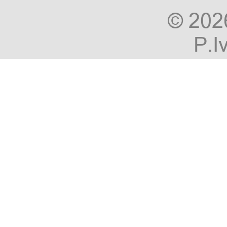
© 20
P.I