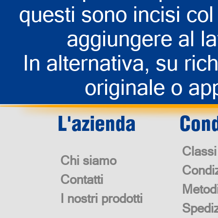
questi sono incisi col 
aggiungere al la
In alternativa, su rich
originale o app
L'azienda
Cond
Classi
Chi siamo
Condiz
Contatti
Metod
I nostri prodotti
Spedi